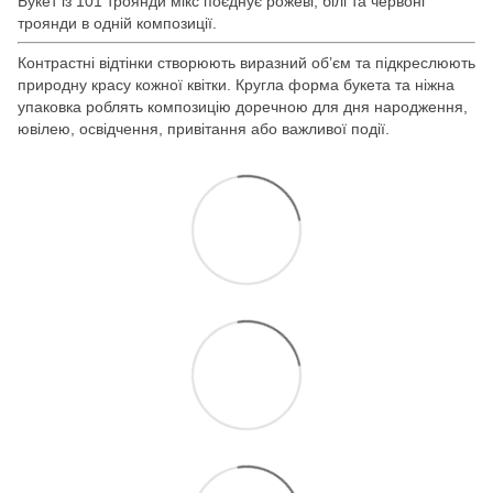
Букет із 101 троянди мікс поєднує рожеві, білі та червоні
троянди в одній композиції.
Контрастні відтінки створюють виразний об’єм та підкреслюють
природну красу кожної квітки. Кругла форма букета та ніжна
упаковка роблять композицію доречною для дня народження,
ювілею, освідчення, привітання або важливої події.