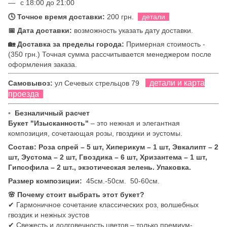
с 18:00 до 21:00
🕓 Точное время доставки:
200 грн.
детали
📅 Дата доставки:
возможность указать дату доставки.
🏡 Доставка за пределы города:
Примерная стоимость -
(350 грн.) Точная сумма рассчитывается менеджером после
оформления заказа.
детали и карта
Самовывоз:
ул Сечевых стрельцов 79
проезда
▫ Безналичный расчет
Букет "Изысканность"
– это нежная и элегантная
композиция, сочетающая розы, гвоздики и эустомы.
Состав: Роза спрей – 5 шт, Хиперикум – 1 шт, Эвкалипт – 2
шт, Эустома – 2 шт, Гвоздика – 6 шт, Хризантема – 1 шт,
Гипсофила – 2 шт., экзотическая зелень. Упаковка.
Размер композиции:
45см.-50см.
50-60см.
🌸 Почему стоит выбрать этот букет?
✔ Гармоничное сочетание классических роз, волшебных
гвоздик и нежных эустов
✔ Свежесть и долговечность цветов – только премиум-