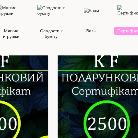
Мягкие
Сладости к
Вазы
Сертифик
игрушки
букету