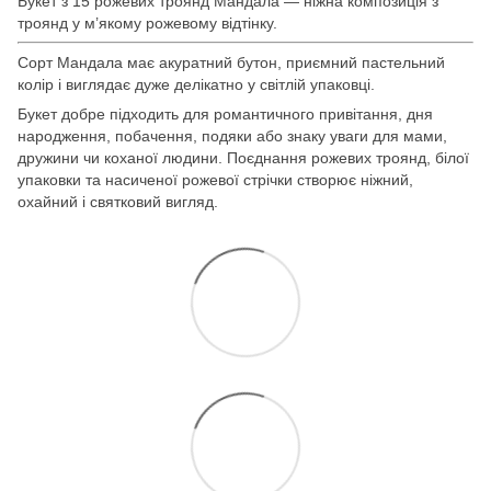
Букет з 15 рожевих троянд Мандала — ніжна композиція з
троянд у м’якому рожевому відтінку.
Сорт Мандала має акуратний бутон, приємний пастельний
колір і виглядає дуже делікатно у світлій упаковці.
Букет добре підходить для романтичного привітання, дня
народження, побачення, подяки або знаку уваги для мами,
дружини чи коханої людини. Поєднання рожевих троянд, білої
упаковки та насиченої рожевої стрічки створює ніжний,
охайний і святковий вигляд.