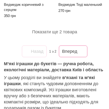
Ведмедик коричневий з
Ведмедик Теді маленький
серцем
270 грн
350 грн
Показати ще 2 товара
Назад
Вперед
1
з 2
М’які іграшки до букетів — ручна робота,
екологічні матеріали, доставка Київ і область
У цьому розділі ви знайдете
в’язані та м’які
іграшки
, які стануть чудовим доповненням до
квіткових композицій. Усі іграшки виготовлені
вручну або з безпечних матеріалів, мають
компактні розміри, що ідеально підходять для
подарунків разом із букетом.