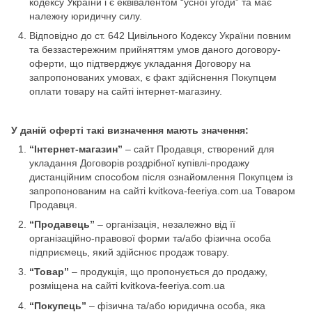
кодексу України і є еквівалентом “усної угоди” та має
належну юридичну силу.
Відповідно до ст. 642 Цивільного Кодексу України повним
та беззастережним прийняттям умов даного договору-
оферти, що підтверджує укладання Договору на
запропонованих умовах, є факт здійснення Покупцем
оплати товару на сайті інтернет-магазину.
У даній оферті такі визначення мають значення:
“Інтернет-магазин”
– сайт Продавця, створений для
укладання Договорів роздрібної купівлі-продажу
дистанційним способом після ознайомлення Покупцем із
запропонованим на сайті kvitkova-feeriya.com.ua Товаром
Продавця.
“Продавець”
– організація, незалежно від її
організаційно-правової форми та/або фізична особа
підприємець, який здійснює продаж товару.
“Товар”
– продукція, що пропонується до продажу,
розміщена на сайті kvitkova-feeriya.com.ua
“Покупець”
– фізична та/або юридична особа, яка