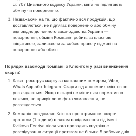
ст. 707 Цивільного кодексу України, квіти не підлягають
обміну чи поверненню.
Незважаючи на те, що фактично вся продукція, що
доставляється, не підлягає поверненню або обміну
відповідно до чинного законодавства України —
повернення, обміни Компанія робить за власною
ініціативою, залишаючи за собою право у відмові на
повернення або обмін.
Порядок взаємодії Компанії з Клієнтом у разі виникнення
скарги:
Клієнт реєструє скаргу за контактним номером, Viber,
Whats App або Telegram. Скарги від анонімних клієнтів не
розглядаються. Якщо в скарзі не міститься нормативна
лексика, не прикріплено фото замовлення, не
розглядається.
Компанія повідомляє Клієнта про отримання скарги
протягом (1 години) шляхом повідомлення від імені
Kvitkova Feeriya після чого проводить внутрішнє
розслідування ситуації протягом не більше 5 робочих днів