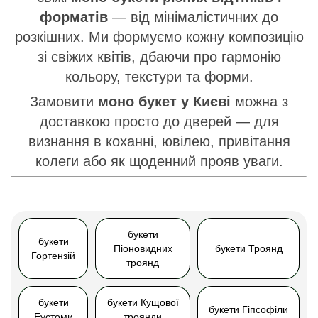
форматів
— від мінімалістичних до
розкішних. Ми формуємо кожну композицію
зі свіжих квітів, дбаючи про гармонію
кольору, текстури та форми.
Замовити
моно букет у Києві
можна з
доставкою просто до дверей — для
визнання в коханні, ювілею, привітання
колеги або як щоденний прояв уваги.
букети
букети
Піоновидних
букети Троянд
Гортензій
троянд
букети
букети Кущової
букети Гіпсофіли
Еустоми
троянди