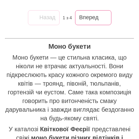
Назад
Вперед
1
з 4
Моно букети
Моно букети — це стильна класика, що
ніколи не втрачає актуальності. Вони
підкреслюють красу кожного окремого виду
квітів — троянд, півоній, тюльпанів,
гортензій чи еустом. Саме така композиція
говорить про витонченість смаку
дарувальника і завжди виглядає бездоганно
на будь-якому святі.
У каталозі
Квіткової Феєрії
представлені
свіжі
моно букети різних відтінків і