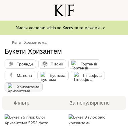
Умови доставки квітів по Києву та за межами-->
Квіти
Хризантема
Букети Хризантем
Троянди
Півонії
Гортензії
Матіола
Еустома
Гіпсофіла
Хризантема
Фільтр
За популярністю