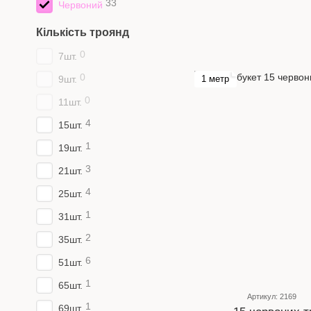
33
Червоний
Кількість троянд
0
7шт.
0
9шт.
1 метр
0
11шт.
4
15шт.
1
19шт.
3
21шт.
4
25шт.
1
31шт.
2
35шт.
6
51шт.
1
65шт.
Артикул: 2169
1
69шт.