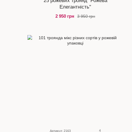
25 рожевих троянд "Рожева
Елегантність"
2 950 грн
3 950 грн
4
Артикул: 2163