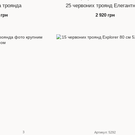
а троянда
25 червоних троянд Елегантн
 грн
2 920 грн
3
Артикул: 5292