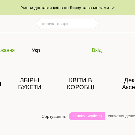
Умови доставки квітів по Києву та за межами-->
Укр
ажання
Вхід
ЗБІРНІ
КВІТИ В
Дек
Ї
БУКЕТИ
КОРОБЦІ
Аксе
за популярністю
спочатку деш
Сортування: