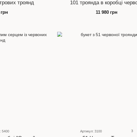
трових троянд
101 троянда в коробці черв
 грн
11 980 грн
3
: 5400
Артикул: 3100