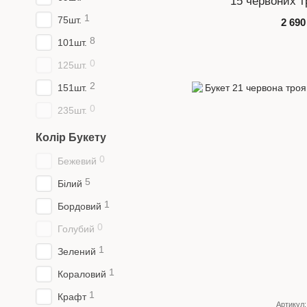
15 червоних т
1
75шт.
2 690
8
101шт.
0
125шт.
2
151шт.
0
235шт.
Колір Букету
0
Бежевий
5
Білий
1
Бордовий
0
Голубий
1
Зелений
1
Кораловий
1
Крафт
Артикул: