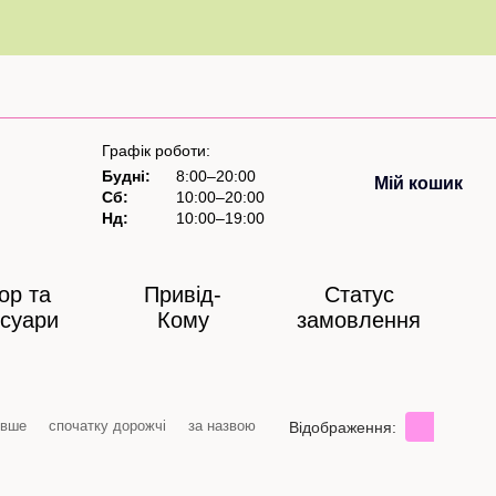
Графік роботи:
Будні:
8:00–20:00
Мій кошик
Сб:
10:00–20:00
Нд:
10:00–19:00
ор та
Привід-
Статус
суари
Кому
замовлення
евше
спочатку дорожчі
за назвою
Відображення: