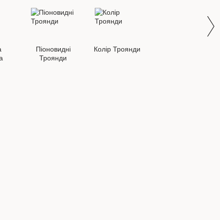
а
Піоновидні
Колір Троянди
а
Троянди