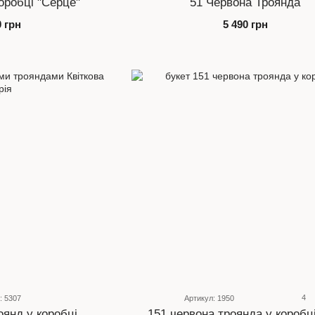
оробці "Серце"
51 Червона Троянда
0 грн
5 490 грн
4
: 5307
Артикул: 1950
оянд у коробці
151 червона троянда у коробц