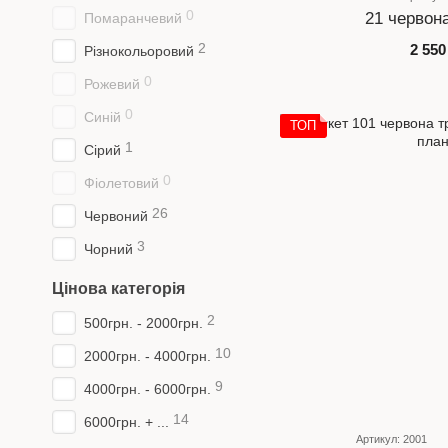
0
21 червон
Помаранчевий
2
2 550
Різнокольоровий
0
Рожевий
0
Синій
ТОП
1
Сірий
0
Фіолетовий
26
Червоний
3
Чорний
Цінова категорія
2
500грн. - 2000грн.
10
2000грн. - 4000грн.
9
4000грн. - 6000грн.
14
6000грн. + ...
Артикул: 2001