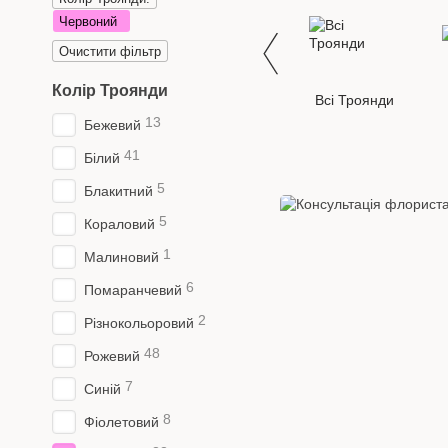
Червоний
Очистити фільтр
Колір Троянди
Всі Троянди
13
Бежевий
41
Білий
5
Блакитний
5
Кораловий
1
Малиновий
6
Помаранчевий
2
Різнокольоровий
48
Рожевий
7
Синій
8
Фіолетовий