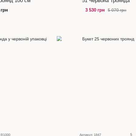
роянд 100 см
51 Червона Троянда
 грн
3 530 грн
5 070 грн
5
 R1000
Артикул: 1847