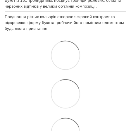
Букет із 151 троянди мікс поєднує троянди рожевих, білих та
червоних відтінків у великій об’ємній композиції.
Поєднання різних кольорів створює яскравий контраст та
підкреслює форму букета, роблячи його помітним елементом
будь-якого привітання.