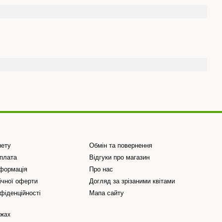
нету
Обмін та повернення
Оплата
Відгуки про магазин
нформація
Про нас
ічної оферти
Догляд за зрізаними квітами
фіденційності
Мапа сайту
ежах