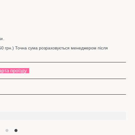
и.
(350 грн.) Точна сума розраховується менеджером після
арта проїзду