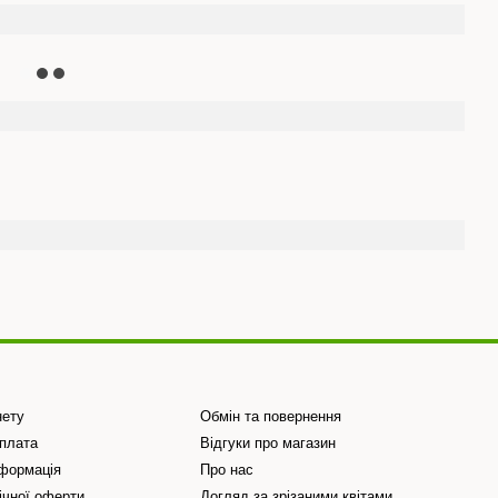
нету
Обмін та повернення
Оплата
Відгуки про магазин
нформація
Про нас
ічної оферти
Догляд за зрізаними квітами