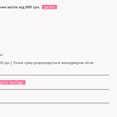
ні квітів від 800 грн.
деталі
и.
(350 грн.) Точна сума розраховується менеджером після
арта проїзду