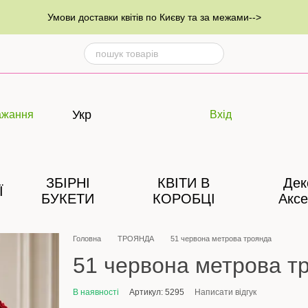
Умови доставки квітів по Києву та за межами-->
Укр
ажання
Вхід
ЗБІРНІ
КВІТИ В
Дек
Ї
БУКЕТИ
КОРОБЦІ
Аксе
Головна
ТРОЯНДА
51 червона метрова троянда
51 червона метрова т
В наявності
Артикул: 5295
Написати відгук