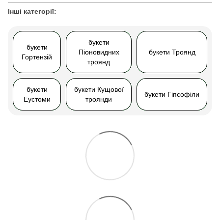
Інші категорії:
букети
букети
Піоновидних
букети Троянд
Гортензій
троянд
букети
букети Кущової
букети Гіпсофіли
Еустоми
троянди