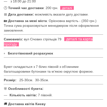
з 18:00 до 21:00
🕓
Точний час доставки
: 200 грн.
деталі
📅
Дата доставки:
можливість вказати дату доставки.
🏡
Доставка за межі міста
: Орієновна вартість - (350 грн.)
Точна сума розраховується менеджером після оформлення
замовлення.
деталі та карта
Самовивіз:
вул Січових стрільців 79
проїзду
▫
Безготівковий розрахунок
Букет складається з 7 білих півоній з обʼємними
багатошаровими бутонами та м’якою округлою формою.
Розмір:
25-30см.
30-35см.
🌸
Особливості букета:
Кількість квітів:
7 півоній.
🚚
Доставка квітів Києву