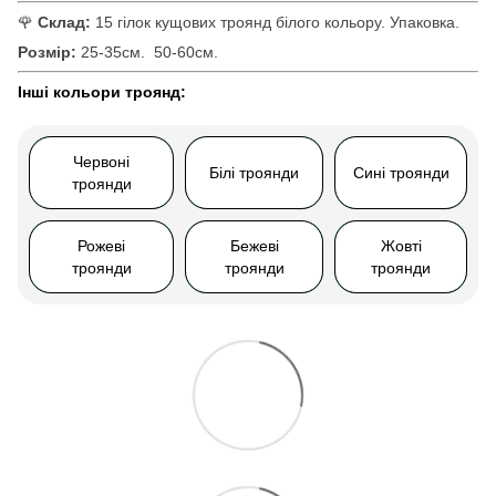
🌹
Склад:
15 гілок кущових троянд білого кольору. Упаковка.
Розмір:
25-35см.
50-60см.
Інші кольори троянд:
Червоні
Білі троянди
Сині троянди
троянди
Рожеві
Бежеві
Жовті
троянди
троянди
троянди