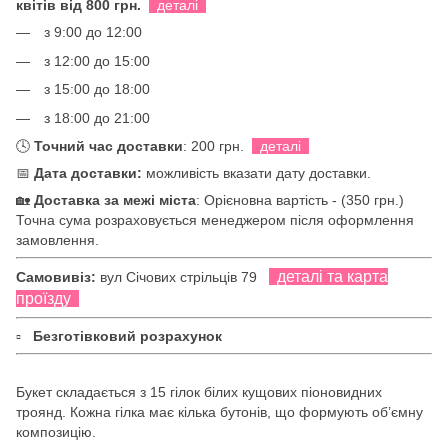
квітів від 800 грн.
деталі
з 9:00 до 12:00
з 12:00 до 15:00
з 15:00 до 18:00
з 18:00 до 21:00
🕓
Точний час доставки
: 200 грн.
деталі
📅
Дата доставки:
можливість вказати дату доставки.
🏡
Доставка за межі міста
: Орієновна вартість - (350 грн.)
Точна сума розраховується менеджером після оформлення
замовлення.
деталі та карта
Самовивіз:
вул Січових стрільців 79
проїзду
▫
Безготівковий розрахунок
Букет складається з 15 гілок білих кущових піоновидних
троянд. Кожна гілка має кілька бутонів, що формують об’ємну
композицію.