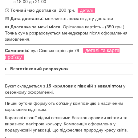
з 18:00 до 21:00
🕓
Точний час доставки
: 200 грн.
деталі
📅
Дата доставки:
можливість вказати дату доставки.
🏡
Доставка за межі міста
: Орієновна вартість - (350 грн.)
Точна сума розраховується менеджером після оформлення
замовлення.
деталі та карта
Самовивіз:
вул Січових стрільців 79
проїзду
▫
Безготівковий розрахунок
Букет складається з
15 коралових півоній з евкаліптом
у
сезонному оформленні.
Пишні бутони формують об’ємну композицію з насиченим
кораловим відтінком.
Коралові півонії відомі великими багатошаровими квітами та
виразною палітрою кольору. Композиція оформлена у
подарунковій упаковці, що підкреслює природну красу квітів.