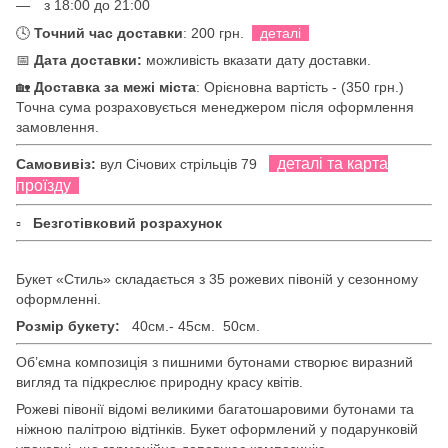
з 18:00 до 21:00
🕓
Точний час доставки
: 200 грн.
деталі
📅
Дата доставки:
можливість вказати дату доставки.
🏡
Доставка за межі міста
: Орієновна вартість - (350 грн.)
Точна сума розраховується менеджером після оформлення
замовлення.
деталі та карта
Самовивіз:
вул Січових стрільців 79
проїзду
▫
Безготівковий розрахунок
Букет «Стиль» складається з 35 рожевих півоній у сезонному
оформленні.
Розмір букету:
40см.- 45см.
50см.
Об’ємна композиція з пишними бутонами створює виразний
вигляд та підкреслює природну красу квітів.
Рожеві півонії відомі великими багатошаровими бутонами та
ніжною палітрою відтінків. Букет оформлений у подарунковій