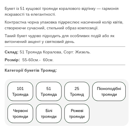
Букет із 51 кущової троянди коралового відтінку — гармонія
яскравості та елегантності.
Контрастна чорна упаковка підкреслює насичений колір квітів,
створюючи сучасний, стильний образ композиції.
Такий букет чудово підходить для особливих подій або як
витончений акцент у святковий день.
Склад:
51 Троянда Коралова, Сорт: Жизель.
Розмір:
55-60см.-
60см.
Категорії букетів Троянд:
101
51
25
Піоноподібні
Троянда
Троянда
Троянд
троянди
Червоні
Білі
Рожеві
троянди
троянди
троянди